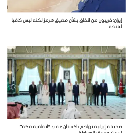
إيران: قريبون من اتفاق بشأن مضيق هرمز لكنه ليس كافيا
لفتحه
صحيفة إيرانية تهاجم باكستان عقب “اتفاقية مكة”: