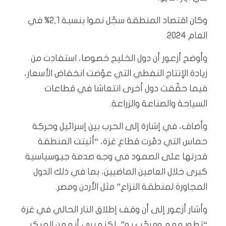
وكان اقتصاد المنطقة سجّل نموا بنسبة 2,1% في
العام 2024.
وأوضح أزعور أن دول الخليج خصوصا، استفادت من
زيادة الإنتاج النفطي التي عوّضت انخفاض الأسعار،
فيما حقّقت دول أخرى انتعاشا في قطاعات
السياحة والصناعة والزراعة.
وأضاف، في إشارة إلى الحرب بين إسرائيل وحركة
حماس التي دمّرت قطاع غزة، “أثبتت المنطقة
قدرتها على الصمود في وجه صدمة جيوسياسية
كبرى خلال العامين الماضيين، بما في ذلك الدول
المجاورة لمنطقة النزاع” مثل الأردن ومصر.
وأشار أزعور إلى أن وقف إطلاق النار الحالي في غزة
“تطور مهم ومرحّب به”، لكنه يرى أنه من المبكر