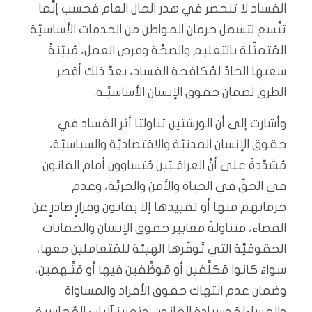
الفساد لا تنحصر في هدر المال العام فحسب إنَّما
تتَّسع لتشمل حرمان المواطن من الخدمات الأساسيَّة
المُتمثّلة بالتعليم والصحَّة وفرص العمل، مُبيّنةً
سعيها الجادّ لمُكافحة الفساد، بعدّ ذلك أقصر
الطرق لضمان حقوق الإنسان الأساسيَّـة.
وأشارت إلى أن الورشتين تناولتا أثر الفساد في
حقوق الإنسان المدنيَّة والاقتصاديَّة والسياسيَّة،
مُشدّدةً على أنَّ العراقـيّين مُتساوون أمام القانون
في الحقّ في الحياة والأمن والحريَّة، وعدم
حرمانهم منها أو تقييدها إلا بقانون وقرارٍ صادرٍ عن
القضاء، متناولةً معايير حقوق الإنسان والضمانات
الحقوقيَّة التي تُوفّرها الهيئة للمُتعاملين معها،
سواءٌ كانوا مُكلَّفين أو مُوظَّفين فيها أو مُتَّـهمين،
وضمان عدم انتهاك حقوق الأفراد والمساواة
والمساءلة وسيادة القانون، وتعزيز آليات المُحاسبة