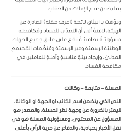
بما يضمن عدم الإفلات من العقاب.
ونوَّهت بـ انبثاق لائحة (اعرف حقك) الصادرة عن
الهيئة، لافتةً ألى أن التصدّي للفساد ومُكافحته
مسؤوليَّـةٌ تضامنيَّـةٌ تقع على عاتق جميع الجهات
الوطنيَّة الرسميَّة وغير الرسميَّة ومُنظَّمات المُجتمع
المدنيّ، وإيجاد بيئةٍ مناسبةٍ وآمنةٍ للعاملين في
مكافحة الفساد.
المسلة – متابعة – وكالات
النص الذي يتضمن اسم الكاتب او الجهة او الوكالة،
لايعبّر بالضرورة عن وجهة نظر المسلة، والمصدر هو
المسؤول عن المحتوى. ومسؤولية المسلة هو في
نقل الأخبار بحيادية، والدفاع عن حرية الرأي بأعلى