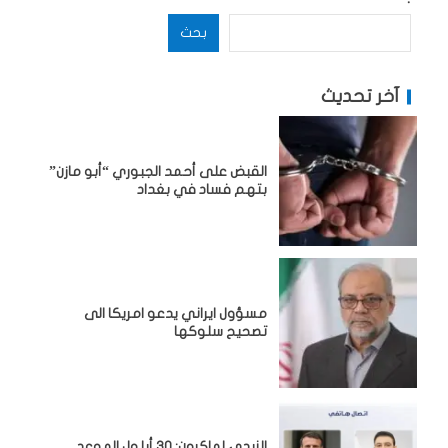
بحث
آخر تحديث
القبض على أحمد الجبوري “أبو مازن”
بتهم فساد في بغداد
مسؤول ايراني يدعو امريكا الى
تصحيح سلوكها
الزيدي لماكرون: 30 أيلول الموعد