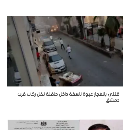
قتلى بانفجار عبوة ناسفة داخل حافلة نقل ركاب قرب
دمشق