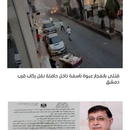
قتلى بانفجار عبوة ناسفة داخل حافلة نقل ركاب قرب
دمشق