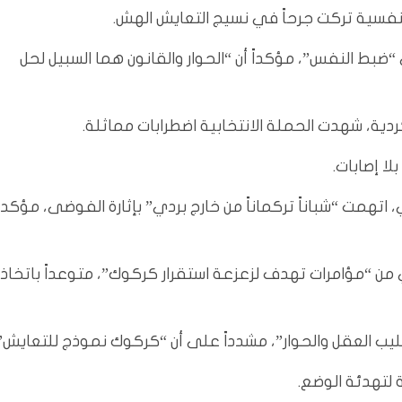
لنفسية تركت جرحاً في نسيج التعايش الهش.
بط النفس”، مؤكداً أن “الحوار والقانون هما السبيل لحل
ردية، شهدت الحملة الانتخابية اضطرابات مماثلة.
لا إصابات.
تهمت “شباناً تركماناً من خارج بردي” بإثارة الفوضى، مؤكد
 من “مؤامرات تهدف لزعزعة استقرار كركوك”، متوعداً باتخاذ
ليب العقل والحوار”، مشدداً على أن “كركوك نموذج للتعايش”.
 لتهدئة الوضع.