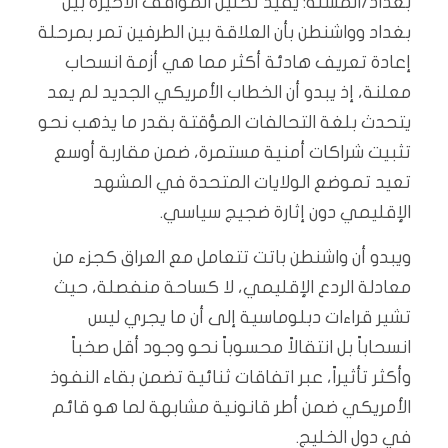
بغداد/المسلة: يفيد تحليل المواقف الأخيرة بين
بغداد وواشنطن بأن العلاقة بين الطرفين تمر بمرحلة
إعادة تعريف هادئة أكثر مما هي أزمة انسحاب
معلنة، إذ يبدو أن الخطاب الأمريكي الجديد لم يعد
يتحدث بلغة التحالفات المؤقتة بقدر ما يذهب نحو
تثبيت شراكات أمنية مستمرة، ضمن مقاربة أوسع
تعيد تموضع الولايات المتحدة في المشهد
الإقليمي دون إثارة ضجيج سياسي.
ويبدو أن واشنطن باتت تتعامل مع العراق كجزء من
معادلة الردع الإقليمي، لا كساحة منفصلة، حيث
تشير قراءات دبلوماسية إلى أن ما يجري ليس
انسحاباً بل انتقالاً محسوباً نحو وجود أقل صخباً
وأكثر تأثيراً، عبر اتفاقات ثنائية تضمن بقاء النفوذ
الأمريكي ضمن أطر قانونية مشابهة لما هو قائم
في دول الخليج.