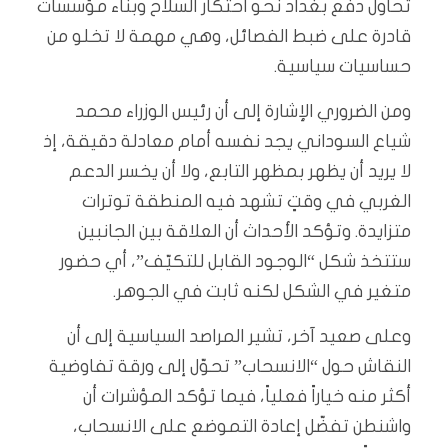
تحاول دفع بغداد نحو احتكار السلاح وبناء مؤسسات
قادرة على ضبط الفصائل، وهي مهمة لا تخلو من
حساسيات سياسية.
ومن الضروري الإشارة إلى أن رئيس الوزراء محمد
شياع السوداني يجد نفسه أمام معادلة دقيقة، إذ
لا يريد أن يظهر بمظهر التابع، ولا أن يخسر الدعم
الغربي في وقتٍ تشهد فيه المنطقة توترات
متزايدة. وتؤكد الأحداث أن العلاقة بين الجانبين
ستتخذ شكل “الوجود القابل للتكيّف”، أي حضور
متغير في الشكل لكنه ثابت في الجوهر.
وعلى صعيد آخر، تشير المراصد السياسية إلى أن
النقاش حول “الانسحاب” تحوّل إلى ورقة تفاوضية
أكثر منه خياراً فعلياً، فيما تؤكد المؤشرات أن
واشنطن تفضّل إعادة التموضع على الانسحاب،