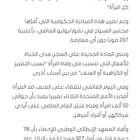
كل امرأة”.
وتم تمرير هذه المبادرة الحكومية التي أقرّها
مجلس الشيوخ في تموز/يوليو الماضي، بأغلبية
237 صوتا دون أي معارضة.
وتنص المادة الجديدة على السجن مدى الحياة
للأفعال التي تتسبب في وفاة امرأة “بسبب التمييز
أو الكراهية أو العنف” من بين أسباب أخرى.
وفي اليوم العالمي للقضاء على العنف ضد المرأة
أصدرت الأمم المتحدة الثلاثاء تقريرا يفيد بأن حوالى
50 ألف امرأة وفتاة قتلن العام الماضي على أيدي
شركائهن أو أفراد أسرهن.
وأفاد المعهد الإيطالي الوطني للإحصاء بأن 116
جريمة قتل من أصل 327 مسجلة في البلاد عام