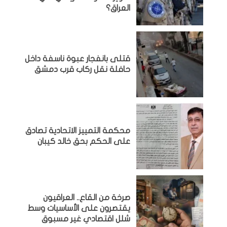
العراق؟
قتلى بانفجار عبوة ناسفة داخل
حافلة نقل ركاب قرب دمشق
محكمة التمييز الاتحادية تصادق
على الحكم بحق خالد كيبان
صرخة من القاع.. العراقيون
يقتصرون على الأساسيات وسط
شلل اقتصادي غير مسبوق