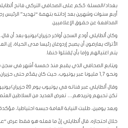
بغداد/المسلة: حُكم على الصحافي التركي فاتح ألطايلي، 
المدافعة عن حقوق الإعلاميين.
وكان ألطايلي أودع السجن أواخر حزيران/يونيو بعد أن قا
الأتراك يعارضون أن يصبح إردوغان رئيسا مدى الحياة، إن الع
يتم اغتيالهم وإما بأن يُقتلوا خنقا.
ونحو 1,7 مليونا عبر يوتيوب، حيث كان يقدّم حتى حزيران/يونيو برنامجا يوميا.
وقال ألطايلي عبر ق
تكن تحبهم وتريدهم… تعرض العديد من السلاطين العثمانيين
وبعد يومين، طلبت النيابة العامة حبسه احتياطيا، مؤكدة 
خلال احتجازه، قال ألطايلي إنّ ما فعله هو فقط عرض “عن