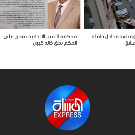
وة ناسفة داخل حافلة
محكمة التمييز الاتحادية تصادق على
دمشق
الحكم بحق خالد كيبان