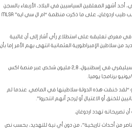
أحد أشهر المعلقين السياسيين في البلاد، الأربعاء بالسجن
أربع سنوات وشهرين بعد إدانته بتهمة “تهديد” الرئيس رجب طيب اردوغان، على ما ذكرت منظمة “ام ال سي ايه” MLSA
ل، في معرض تعليقه على استطلاع رأي أشار إلى أن غالبية
ديد من سلاطين الإمبراطورية العثمانية انتهى بهم الأمر إما بأن
ويتابع الصحافي الذي يقبع منذ خمسة أشهر في سجن سيليفري في إسطنبول، 2,8 مليون شخص عبر منصة اكس
ناته في يوتيوب يوم 20 حزيران/يونيو “لقد خنقت هذه الدولة سلاطينها في الماضي. عندما لم
 للخنق أو الاغتيال أو يُرجح أنهم انتحروا”.
أن تصريحاته تهدد اردوغان.
اصر من أحداث تاريخية”، من دون أي نية للتهديد، بحسب نص