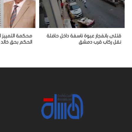
قتلى بانفجار عبوة ناسفة داخل حافلة
محكمة التمييز ا
نقل ركاب قرب دمشق
الحكم بحق خالد 