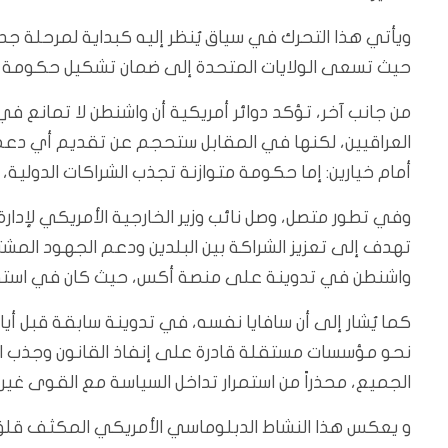
ويأتي هذا التحرك في سياق يُنظر إليه كبداية لمرحلة جدي
حيث تسعى الولايات المتحدة إلى ضمان تشكيل حكومة تراع
من جانب آخر، تؤكد دوائر أمريكية أن واشنطن لا تمانع في
العراقيين، لكنها في المقابل ستحجم عن تقديم أي دع
أمام خيارين: إما حكومة متوازنة تجذب الشراكات الدولية،
وفي تطور متصل، وصل نائب وزير الخارجية الأمريكي لإدارة
تهدف إلى تعزيز الشراكة بين البلدين ودعم الجهود المشترك
واشنطن في تدوينة على منصة أكس، حيث كان في استقبا
كما يُشار إلى أن سافايا نفسه، في تدوينة سابقة قبل أ
نحو مؤسسات مستقلة قادرة على إنفاذ القانون وجذب الاس
الجميع، محذراً من استمرار تداخل السياسة مع القوى غير 
و يعكس هذا النشاط الدبلوماسي الأمريكي المكثف قلق 