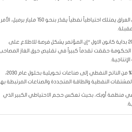
وكان رئيس الوزراء العراقي محمد شياع السوداني أعلن أن العراق يمتلك احتياطياً نفطياً يقدَر بنحو 150 مليار برميل، الأمر
مقبلة.
وقال السوداني في كلمة خلال مؤتمر العراق للطاقة 2025 بداية كانون الاول “إن المؤتمر يشكل فرصة للاطلاع على
أن الحكومة حققت تقدماً كبيراً في تقليص حرق الغاز المصاحب
وأشار رئيس الوزراء إلى أن الحكومة تسعى إلى تحويل 40% من الناتج النفطي إلى صناعات تحويلية بحلول عام 2030،
 المشتقات النفطية والطاقة المتجددة والصناعات المرتبطة بها.
ة في منظمة أوبك، بحيث تعكس حجم الاحتياطي الكبير الذي
ة.