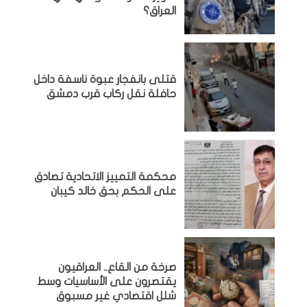
العراق؟
قتلى بانفجار عبوة ناسفة داخل
حافلة نقل ركاب قرب دمشق
محكمة التمييز الاتحادية تصادق
على الحكم بحق خالد كيبان
صرخة من القاع.. العراقيون
يقتصرون على الأساسيات وسط
شلل اقتصادي غير مسبوق