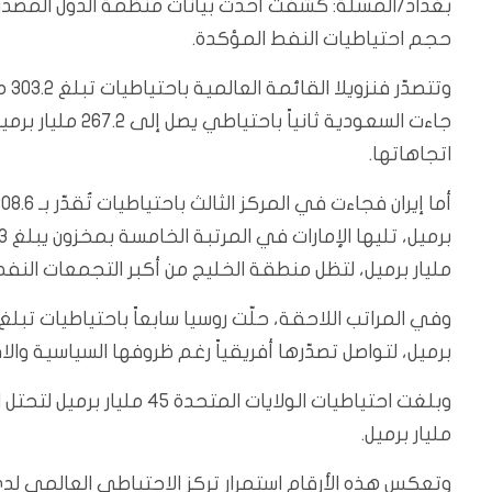
بغداد/المسلة: كشفت أحدث بيانات منظمة الدول المصدرة لل
حجم احتياطيات النفط المؤكدة.
وتت
جاءت السعودية ثا
اتجاهاتها.
مليار برميل، لتظل منطقة الخليج من أكبر التجمعات النف
برميل، لتواصل تصدّرها أفريقياً رغم ظروفها السياسية والا
مليار برميل.
وتعكس هذه الأرقام استمرار تركز الاحتياطي العالمي ل