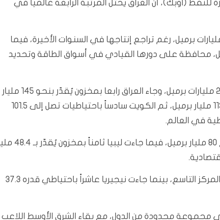
نفط (أوبك)، أن العراق يحتل المرتبة الرابعة عالمياً في
صدّر فنزويلا القائمة العالمية باحتياطيات تبلغ 303.2 مليارات برميل، رغم تراجع إنتاجها في السنوات الأخيرة، فيما
نياً باحتياطي يصل إلى 267.2 مليار برميل، محافظة على دورها القيادي في أسواق الطاقة وتحديد
أما إيران فجاءت في المركز الثالث باحتياطيات تُقدّر بـ 208.6 مليارات برميل، وجاء العراق رابعا بمخزون يُقدّر بنحو 145 مليار
برميل، تليها الإمارات في المرتبة الخامسة بمخزون يبلغ 113 مليار برميل، ثم الكويت سادساً باحتياطيات تصل إلى 101.5
طية في العالم.
وفي المراتب اللاحقة، حلّت روسيا سابعاً باحتياطيات تبلغ 80 مليار برميل، فيما جاءت ليبيا ثام
قتصادية.
وبلغت احتياطيات الولايات المتحدة 45 مليار برميل لتحتل المركز التاسع، بينما جاءت نيجيريا عاشراً باحتياطي قدره 37.3
دى مجموعة محدودة من الدول، مع بقاء الشرق الأوسط اللاعب