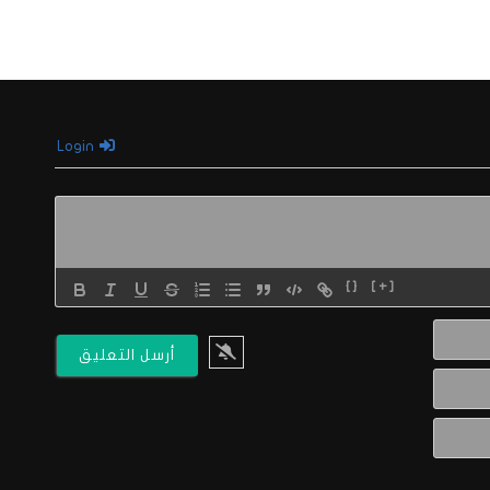
Login
{}
[+]
الاسم*
البريد
الالكتروني*
Website