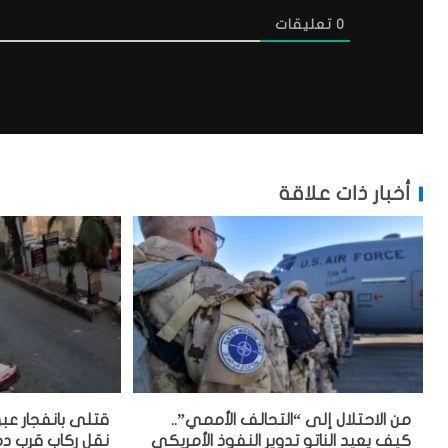
0
تعليقات
أخبار ذات علاقة
من الاحتلال إلى “التحالف الأممي”..
قتلى بانفجار عب
كيف يعيد الناتو تدوير النفوذ الأمريكي
نقل ركاب قرب 