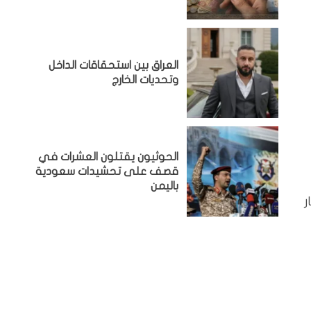
‏العراق بين استحقاقات الداخل
وتحديات الخارج
الحوثيون يقتلون العشرات في
قصف على تحشيدات سعودية
باليمن
ناً بمخزون يُقدّر بـ 48.4 مليار