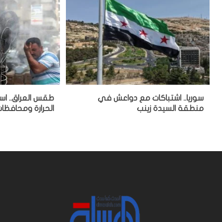
سوريا.. اشتباكات مع دواعش في
طقس العراق.. است
منطقة السيدة زينب
الحرارة ومحافظات 