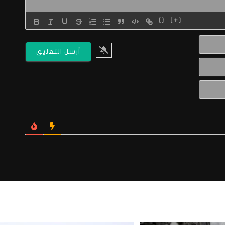
{}
[+]
الاسم*
البريد
الالكتروني*
Website