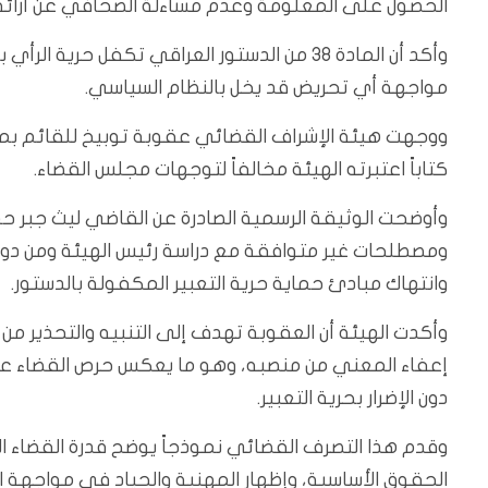
الحصول على المعلومة وعدم مساءلة الصحافي عن آرائه
وأكد أن المادة 38 من الدستور العراقي تكفل 
مواجهة أي تحريض قد يخل بالنظام السياسي.
ووجهت هيئة الإشراف القضائي عقوبة توبيخ للقائم بم
كتاباً اعتبرته الهيئة مخالفاً لتوجهات مجلس القضاء.
وأوضحت الوثيقة الرسمية الصادرة عن القاضي ليث جبر حمز
ومصطلحات غير متوافقة مع دراسة رئيس الهيئة ومن دو
وانتهاك مبادئ حماية حرية التعبير المكفولة بالدستور.
وأكدت الهيئة أن العقوبة تهدف إلى التنبيه والتحذير من تك
إعفاء المعني من منصبه، وهو ما يعكس حرص القضاء على ا
دون الإضرار بحرية التعبير.
وقدم هذا التصرف القضائي نموذجاً يوضح قدرة القضاء ال
الحقوق الأساسية، وإظهار المهنية والحياد في مواجهة ال