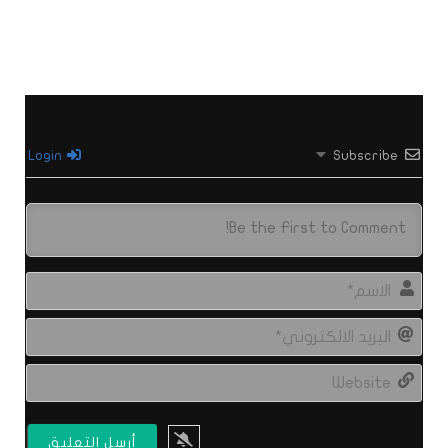
Login
Subscribe
الاس
البري
الال
site