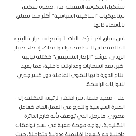
بتشكيل الحكومة المقبلة، في خطوة تعكس
ديناميكيات “الماكينة السياسية” أكثر مما تتعلق
بالأسماء ذاتها.
في سياق آخر، تؤكد آليات الترشيح استمرارية البنية
القائمة على المحاصصة والتوافقات، إذ جاء اختيار
الزيدي، مرشح “الإطار التنسيقي” ككتلة نيابية
أكبر، بعد انسحابات ومداولات داخلية، مما يعيد
إنتاج الدورة ذاتها للقوى الفاعلة دون كسر جذري
للتوازنات الراسخة.
على صعيد متصل، يبرز افتقار الرئيس المكلف إلى
الخبرة السياسية والتدرج في العمل العام كعامل
محوري. فالرجل، الذي يُوصف بأنه خارج الدائرة
التقليدية، يواجه مهمة صعبة في نسج توافقات
داخلية مع ضغوط إقليمية ودولية متداخلة، حيث