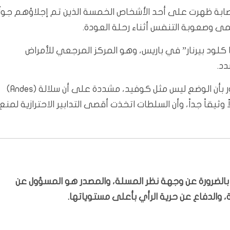
لإصابة ظهرت على أحد الأشخاص الخمسة الذين تم إجلاؤهم جواً
مى وصعوبة التنفس أثناء رحلة العودة.
ود بيرنار” في باريس، وهو المركز المرجعي للأمراض
د.
من جانبها، طمأنت وزيرة الصحة، ستيفاني ريست، الجمهور بأن الوضع ليس مثل كوفيد، مشددة على أن سلالة (Andes)
ً وثيقاً جداً، وأن السلطات اتخذت أقصى التدابير الاحترازية لمنع
ّر بالضرورة عن وجهة نظر المسلة، والمصدر هو المسؤول عن
 والدفاع عن حرية الرأي بأعلى مستوياتها.