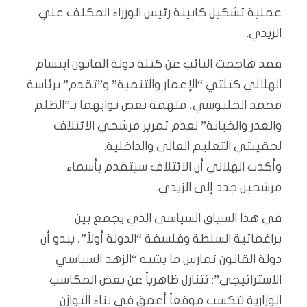
عملية تشكيل كابينة رئيس الوزراء المكلف علي
الزيدي.
فقد هاجمت النائب عن كتلة دولة القانون ابتسام
الهلالي كتلتي “الإعمار والتنمية” و”تقدم” برئاسة
محمد الحلبوسي، متهمة بعض نوابهما بـ”الظلم
والغدر والخيانة” لعدم تمرير مرشحي الائتلاف
لحقيبتي التعليم العالي والداخلية.
وأكدت الهلالي أن الائتلاف سيتقدم بأسماء
مرشحين جدد إلى الزيدي.
في هذا السياق السياسي الذي يجمع بين
براغماتية السلطة وفلسفة “الدولة أولاً”، يبدو أن
دولة القانون تمارس ما يشبه “الزهد السياسي
الاستراتيجي”: تتنازل ظاهرياً عن بعض المكاسب
الوزارية لتكسب موقعاً أعمق في بناء التوازن