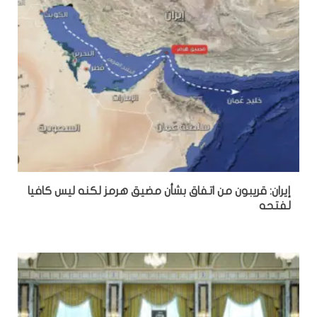
إيران: قريبون من اتفاق بشأن مضيق هرمز لكنه ليس كافيا
لفتحه