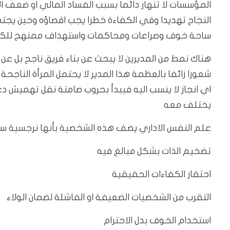
المؤسسات لا تنهار دائما بسبب الفساد المالي او ضعف ا
النجاح تهديدا وفي الكفاءة خطرا يجب اقصاؤه وحين يجتمع
ساحة خوف وصراعات ومحاكمات واستهداف ممنهج للكف
هناك نمط من المديرين لا يبحث عن بناء فريق ناجح بل عن 
شعورا زائفا بالعظمة هذا المدير لا يحتمل المرأة الناجح
اي انجاز لا ينسب اليه فيبدأ بحروب صامتة نقل تهميش 
يختلف معه
علم النفس الاداري يصف هذه الشخصية بأنها نرجسية 
تضخيم الذات بشكل مبالغ فيه
احتقار الكفاءات الحقيقية
التقرب من الشخصيات الضعيفة او الفاشلة لضمان الولاء
استخدام الخوف بدل الاحترام