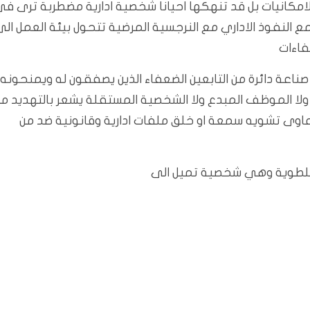
لامكانيات بل قد تنهكها احيانا شخصية ادارية مضطربة ترى ف
 النفوذ الاداري مع النرجسية المرضية تتحول بيئة العمل الى
اءات
صناعة دائرة من التابعين الضعفاء الذين يصفقون له ويمنحونه
ة ولا الموظف المبدع ولا الشخصية المستقلة يشعر بالتهديد م
دعاوى تشويه سمعة او خلق ملفات ادارية وقانونية ضد من
سلطوية وهي شخصية تميل الى