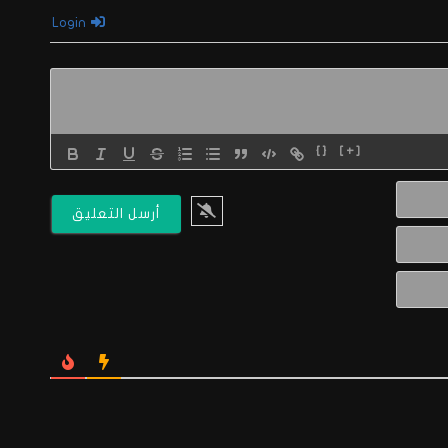
Login
{}
[+]
الاسم*
البريد
الالكتروني*
Website