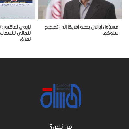
مسؤول ايراني يدعو امريكا الى تصحيح
سلوكها
النهائي لانسحاب
العراق
من نحن؟