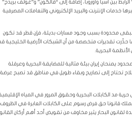
شمل الكابلات المارة عبر المضيق فرعا من كابل “AAE-1” الرابط بين آسيا وأوروبا، إضافة إلى “فالكون” و”غولف بريدج”
رها خدمات الإنترنت والبريد الإلكتروني والتعاملات المصرفية
ع تبقى محدودة بسبب وجود مسارات بديلة، فإن قطر قد تكون
 الواصل إلى الدوحة، فيما حذّرت تقديرات متخصصة من أن الشبكات الأرضية الخليجية قد
لأنظمة البحرية.
دود يمنحان إيران بيئة مثالية للمضايقة البحرية وعرقلة
إصلاح تحتاج إلى تصاريح وبقاء طويل في مناطق قد تصبح عرضة
حرية مد الكابلات البحرية وحقوق المرور في المياه الإقليمية
ا تملك قانونا حق فرض رسوم على الكابلات العابرة في الظروف
 لقانون البحار يثير مخاوف من تقويض أحد أهم أركان القانو