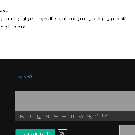
ext
500 مليون دولار من الصين لمد أنبوب (البصرة – جيهان) و لم ينجز
منه متراً واحدا
Login
{}
[+]
الاسم*