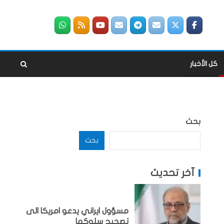
كل الأخبار
بحث
بحث
آخر تحديث
مسؤول ايراني يدعو امريكا الى
تصحيح سلوكها