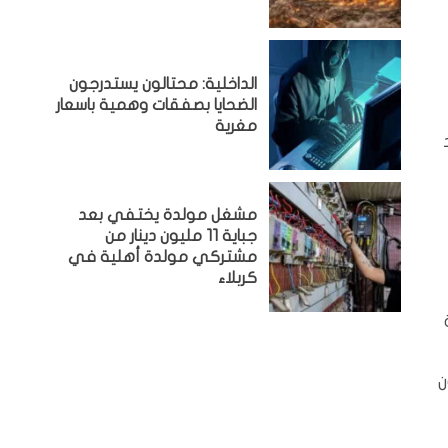
الداخلية: محتالون يستدرجون
الضحايا بصفقات وهمية باسعار
مغرية
مشغل مولدة يختفي بعد
جباية 11 مليون دينار من
مشتركي مولدة أهلية في
كربلاء
ن