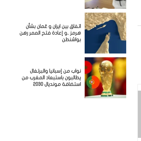
اتفاق بين ايران و عُمان بشأن
هرمز ..و إعادة فتح الممر رهن
بواشنطن
نواب من إسبانيا والبرتغال
يطالبون باستبعاد المغرب من
استضافة مونديال 2030