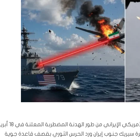
بغداد/المسلة: في غضون 48 ساعة فقط انتقل الصراع الأمريكي الإيراني من طور الهدنة المضط
 سيريك جنوب إيران ورد الحرس الثوري بقصف قاعدة جوية