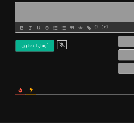
{}
[+]
الاسم*
البريد
الالكتروني*
Website