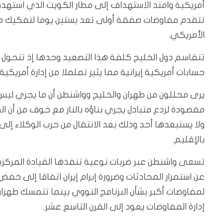
أمريكية وامتد الاستهداف إلى مطار الكويت الذي استهدفت
تتقدم مفاوضات صفقة أولى تعد بستين يوما لتفكيك متب
الأمريكي.
تتقاسم دول الخليج كلفة هذا التصعيد وحدها إذ تتحول أ
حسابات أمريكية إيرانية مما يثير تململا من إدارة أمريكي
يرى محللون من طهران والخليج وواشنطن أن ما يجري لي
مقصودة لردع متبادل يجري بناؤه بالنار مع خوف من أن ا
ولا يستبعدها أحد وذلك بعد الانتقال من حرب الوكلاء إلى 
بالإقليم.
تسعى واشنطن عبر ضربات نوعية تنفذها القيادة المركز
عن استمرار المحادثات وضرورة إبرام إيران اتفاقا إلى 
لمفاوضات أكبر بشأن البرنامج النووي بينما تتمسك طهرا
إدارة المفاوضات يعود إلى القرن التاسع عشر.