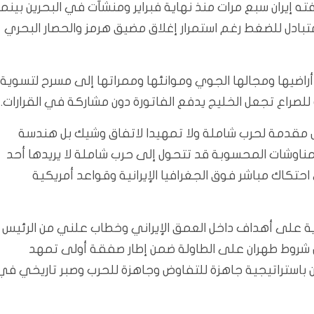
ه إيران سبع مرات منذ نهاية فبراير ومنشآت في البحرين بينما
ادل للضغط رغم استمرار إغلاق مضيق هرمز والحصار البحري
راضيها ومجالها الجوي وموانئها وممراتها إلى مسرح لتسوية
ة للصراع تجعل الخليج يدفع الفاتورة دون مشاركة في القرارات.
س مقدمة لحرب شاملة ولا تمهيدا لاتفاق وشيك بل هندسة
لمناوشات المحسوبة قد تتحول إلى حرب شاملة لا يريدها أحد
احتكاك مباشر فوق الجغرافيا الإيرانية وقواعد أمريكية
ية على أهداف داخل العمق الإيراني وخطاب علني من الرئيس
خفض شروط طهران على الطاولة ضمن إطار صفقة أولى تمهد
ن باستراتيجية جاهزة للتفاوض وجاهزة للحرب وصبر تاريخي في