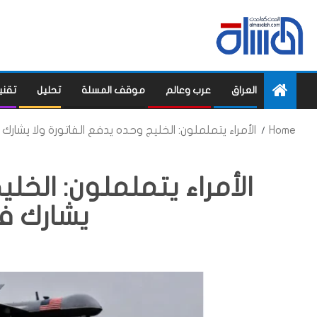
العراق
عرب وعالم
موقف المسلة
تحليل
تقني
Home
الأمراء يتململون: الخليج وحده يدفع الفاتورة ولا يشارك 
الأمراء يتململون: الخلي
يشارك في