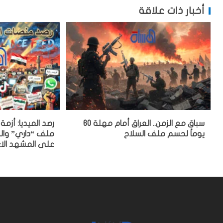
أخبار ذات علاقة
سباق مع الزمن.. العراق أمام مهلة 60
رصد الميديا: أزم
يوماً لحسم ملف السلاح
ملف “داري” والح
على المشهد الا