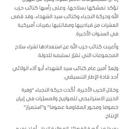
تؤكد تمسّكها بسلاحها، وعلى رأسها كتائب حزب
الله وحركة النجباء وكتائب سيد الشهداء، وقد قضى
العشرات من قيادييها ومقاتليها بضربات أميركية
في السنوات الأخيرة.
وأعربت كتائب حزب الله عن استعدادها لشراء سلاح
المجموعات التي تقرّر تسليمه للدولة.
ويُعدّ أمين عام كتائب سيد الشهداء أبو آلاء الولائي
أحد قادة الإطار التنسيقي.
وخلال الحرب الأخيرة، أكّدت حركة النجباء “وفرة
الخزين الاستراتيجي للصواريخ والمسيّرات في إيران
خصوصا ومحور المقاومة عموما” و”استمرار”
الإنتاج.
بعيدا عن ألوية الفصائل الموالية لإيران، أعلن زعيم