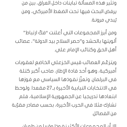
وتثير هذه المسألة تباينات داخل العراق، بين من
يرفض البحث فيها تحت الضغط الأميركي، ومن
يُبدي مرونة.
ومن أبرز المجموعات التي أعلنت “فكّ ارتباط”
ألويتها بالحشد و”حصر السلاح بيد الدولة”، عصائب
أهل الحق وكتائب الإمام علي.
ويتزعّم العصائب قيس الخزعلي الخاضع لعقوبات
أميركية، وهو أحد قادة الإطار، صاحب أكبر كتلة
في البرلمان. وتعزّز نفوذها السياسي مع فوزها
في الانتخابات النيابية الأخيرة بـ27 مقعدا. ولوحظ
ابتعادها تدريجيا عن الجمهورية الإسلامية، فلم
تشارك مثلا في الحرب الأخيرة، بحسب مصادر مقرّبة
من الفصائل.
إلا أن المجموعات الأكثر نفوذا وقربا من طهران