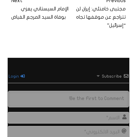
Next
Previous
مجتبى خامنئي: إيران لن
الإمام السيستاني يعزي
تتراجع عن موقفها تجاه
بوفاة السيد المرجع الفياض
“إسرائيل”
Login
Subscribe
الاس
البري
الال