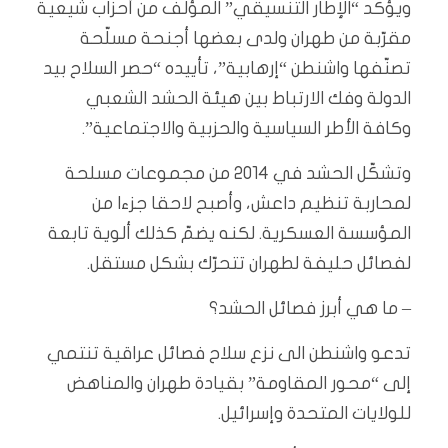
ويؤكد “الإطار التنسيقي” المؤلف من أحزاب شيعية
مقرّبة من طهران ولدى بعضها أجنحة مسلّحة
تصنّفها واشنطن “إرهابية”، تأييده “حصر السلاح بيد
الدولة وفك الارتباط بين هيئة الحشد الشعبي
وكافة الأطر السياسية والحزبية والاجتماعية”.
وتشكّل الحشد في 2014 من مجموعات مسلحة
لمحاربة تنظيم داعش، وأصبح لاحقا جزءا من
المؤسسة العسكرية. لكنه يضمّ كذلك ألوية تابعة
لفصائل حليفة لطهران تتحرّك بشكل مستقل.
– ما هي أبرز فصائل الحشد؟
تدعو واشنطن الى نزع سلاح فصائل عراقية تنتمي
إلى “محور المقاومة” بقيادة طهران والمناهض
للولايات المتحدة وإسرائيل.