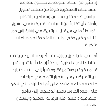
إن كثيراً من أعضاء الكونغرس يخشون معارضة
المساعدات العسكرية خوفاً من حملات تمويل
سياسي ضخمة تهدف إلى إسقاطهم انتخابياً.
وأضاف أن “كثيراً من السياسة الأميركية في الشرق
الأوسط تُملى من قبل إسرائيل”، في إشارة إلى دور
نتنياهو في دفع الولايات المتحدة نحو صراعات
متكررة.
أما في ما يتعلق بإيران، فقد أعرب ساندرز عن رفضه
القاطع للحرب الجارية، واصفاً إياها بأنها “حرب غير
قانونية وغير دستورية”، ومشيراً إلى استياء متزايد
بين الأميركيين من استمرار التورط في صراعات
خارجية مكلفة. وشدد على أن المليارات التي تُنفق
على هذه الحروب يمكن توجيهها إلى برامج
اجتماعية داخلية، مثل الرعاية الصحية والإسكان
والتعليم.