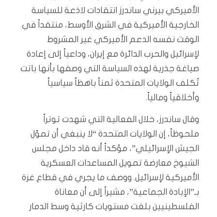
الأميركي بيرني ساندرز انتقادات لاذعة للسياسة
الخارجية الأميركية في الشرق الأوسط، منتقداً في
الوقت نفسه الدعم الأميركي غير المشروط
لإسرائيل والحرب الدائرة مع إيران، وداعياً إلى إعادة
صياغة جذرية لهذه السياسة التي وصفها بأنها باتت
تُكلف الولايات المتحدة ثمناً باهظاً سياسياً
وأخلاقياً ومالياً.
وقال ساندرز، خلال الفعالية التي شهدت توتراً
ملحوظاً، إن الولايات المتحدة “لا ينبغي أن تموّل
الجيش الإسرائيلي”، مؤكداً أنه قاد داخل مجلس
الشيوخ معارضة تمويل المساعدات العسكرية
الأميركية لإسرائيل. ووصف ما يجري في قطاع غزة
بـ”الإبادة الجماعية”، مشيراً إلى أن معاناة
الفلسطينيين بلغت مستويات كارثية وسط الدمار