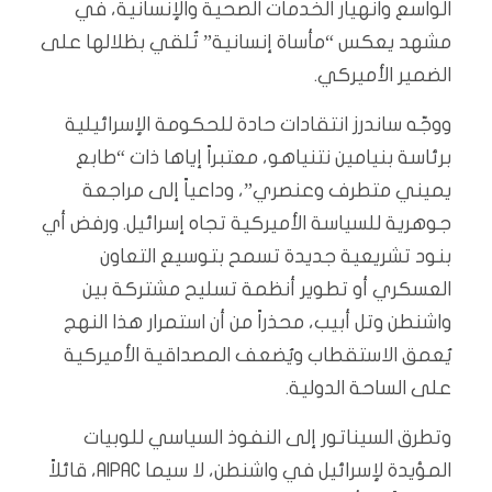
الواسع وانهيار الخدمات الصحية والإنسانية، في
مشهد يعكس “مأساة إنسانية” تُلقي بظلالها على
الضمير الأميركي.
ووجّه ساندرز انتقادات حادة للحكومة الإسرائيلية
برئاسة بنيامين نتنياهو، معتبراً إياها ذات “طابع
يميني متطرف وعنصري”، وداعياً إلى مراجعة
جوهرية للسياسة الأميركية تجاه إسرائيل. ورفض أي
بنود تشريعية جديدة تسمح بتوسيع التعاون
العسكري أو تطوير أنظمة تسليح مشتركة بين
واشنطن وتل أبيب، محذراً من أن استمرار هذا النهج
يُعمق الاستقطاب ويُضعف المصداقية الأميركية
على الساحة الدولية.
وتطرق السيناتور إلى النفوذ السياسي للوبيات
المؤيدة لإسرائيل في واشنطن، لا سيما AIPAC، قائلاً