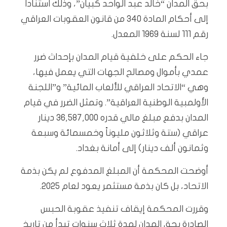
بحق المدان “خالد عبد الواحد كبيان”، وذلك استناداً
إلى أحكام المادة 340 من قانون العقوبات العراقي
رقم 111 لسنة 1969 المعدل.
جاء الحكم على خلفية قيام المدان بإحداث ضرر
عمدي بأموال ومصالح الجهات التي يعمل فيها،
وهي “الاتحاد العراقي للألعاب المائية” و”اللجنة
الأولمبية الوطنية العراقية”. وتمثل الضرر في قيام
المدان بدفع مبلغ مالي قدره 36,587,000 دينار
عراقي (ستة وثلاثون مليوناً وخمسمائة وسبعة
وثمانون ألف دينار) إلى أمانة بغداد.
أوضحت المحكمة أن المبلغ المدفوع لم يكن بذمة
الاتحاد، بل كان بذمة مستثمر يعود لعام 2025.
وقررت المحكمة إيقاف تنفيذ عقوبة الحبس
الصادرة بحق المدان لمدة ثلاث سنوات تبدأ من تاريخ