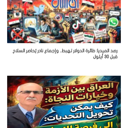
رصد الميديا: طائرة الدولار تهبط.. وإجماع نادر يُحاصر السلاح
قبل 30 أيلول