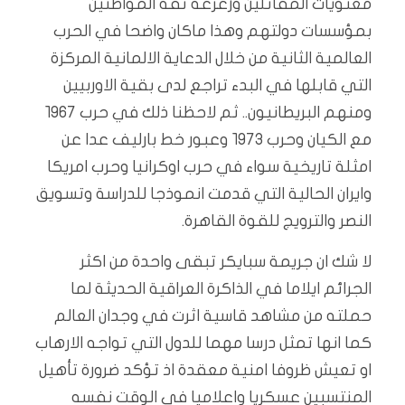
معنويات المقاتلين وزعزعة ثقة المواطنين
بمؤسسات دولتهم وهذا ماكان واضحا في الحرب
العالمية الثانية من خلال الدعاية الالمانية المركزة
التي قابلها في البدء تراجع لدى بقية الاوربيين
ومنهم البريطانيون.. ثم لاحظنا ذلك في حرب ١٩٦٧
مع الكيان وحرب ١٩٧٣ وعبور خط بارليف عدا عن
امثلة تاريخية سواء في حرب اوكرانيا وحرب امريكا
وايران الحالية التي قدمت انموذجا للدراسة وتسويق
النصر والترويج للقوة القاهرة.
لا شك ان جريمة سبايكر تبقى واحدة من اكثر
الجرائم ايلاما في الذاكرة العراقية الحديثة لما
حملته من مشاهد قاسية اثرت في وجدان العالم
كما انها تمثل درسا مهما للدول التي تواجه الارهاب
او تعيش ظروفا امنية معقدة اذ تؤكد ضرورة تأهيل
المنتسبين عسكريا واعلاميا في الوقت نفسه