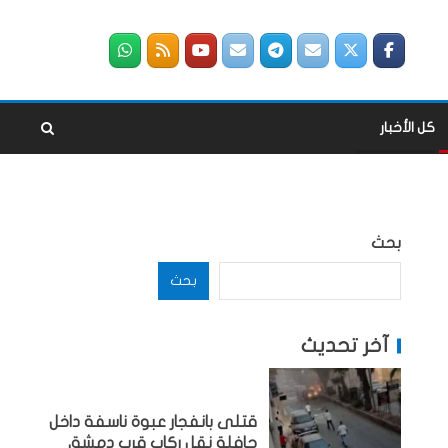
كل الأخبار
بحث
بحث
آخر تحديث
قتلى بانفجار عبوة ناسفة داخل
حافلة نقل ركاب قرب دمشق