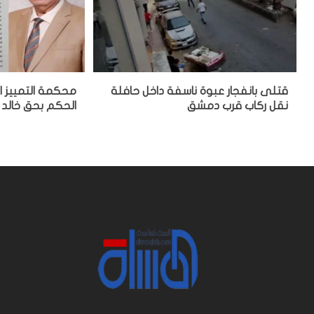
قتلى بانفجار عبوة ناسفة داخل حافلة
محكمة التمييز ا
نقل ركاب قرب دمشق
الحكم بحق خالد 