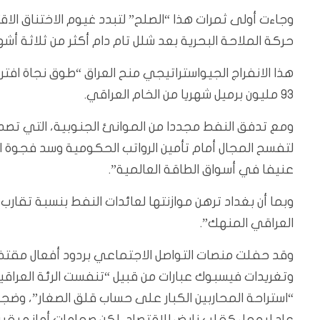
وجاءت أولى ثمرات هذا “الصلح” لتبدد غيوم الاختناق الا
حركة الملاحة البحرية بعد شلل تام دام أكثر من ثلاثة أشه
هذا الانفراج الجيواستراتيجي منح العراق “طوق نجاة افت
93 مليون برميل شهريا من الخام العراقي.
لتفسح المجال أمام تأمين الرواتب الحكومية وسد فجوة العج
عنيفا في أسواق الطاقة العالمية”.
العراقي المنهك”.
وقد حفلت منصات التواصل الاجتماعي بردود أفعال مق
وتغريدات فيسبوك عبارات من قبيل “تنفست الرئة العراقية
“استراحة المحاربين الكبار على حساب قلق الصغار”، وضجت
عاد ليعمل كقلب نابض للاقتصاد، لكن صمامات أمانه بقيت 