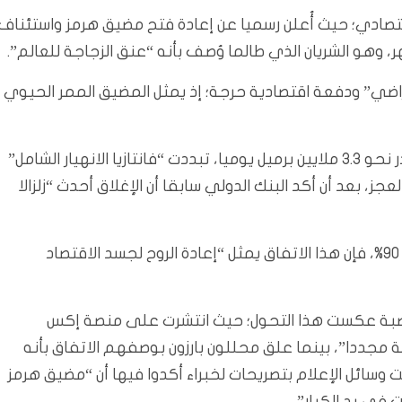
قتصادي؛ حيث أُعلن رسميا عن إعادة فتح مضيق هرمز واستئناف
ر، وهو الشريان الذي طالما وُصف بأنه “عنق الزجاجة للعالم”.
راضي” ودفعة اقتصادية حرجة؛ إذ يمثل المضيق الممر الحيوي ل
ومع تدفق النفط مجددا من الموانئ الجنوبية، التي تصدر نحو 3.3 ملايين برميل يوميا، تبددت “فانتازيا الانهيار الشامل”
ز، بعد أن أكد البنك الدولي سابقا أن الإغلاق أحدث “زلزالا
وبما أن بغداد ترهن موازنتها لعائدات النفط بنسبة تقارب 90%، فإن هذا الاتفاق يمثل “إعادة الروح لجسد الاقتصاد
تضبة عكست هذا التحول؛ حيث انتشرت على منصة إكس
 مجددا”، بينما علق محللون بارزون بوصفهم الاتفاق بأنه
 وسائل الإعلام بتصريحات لخبراء أكدوا فيها أن “مضيق هرمز
في يد الكبار”.