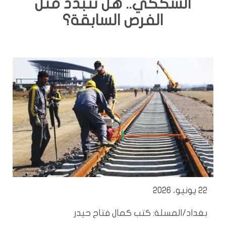
السككي.. هل تتبدد مثل
الفرص السابقة؟
22 يونيو، 2026
بغداد/المسلة: كتب كمال فتاح حيدر