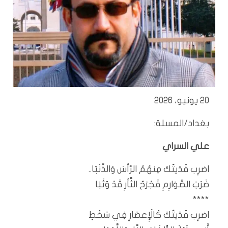
20 يونيو، 2026
بغداد/المسلة:
علي السراي
اضرِب فَدَيتُكَ مِنهُمُ الرَّأسَ وَالذَّنَبَا..
ضَرْبَ الصَّوَارِمِ فَجْرَحُ الثَّأرِ قَدْ وَثَبَا
****
اضرِب فَدَيتُكَ كَالْإِعصَارِ فِي سَخَطٍ