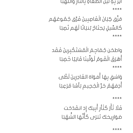
أَنِر بِهِ لَيْلَ الطُّغَاةِ بِالنَّارِ وَاللَّهَبَا
****
مَزِّق كِيَانَ الْغَاصِبِينَ فَرِّق جُمُوعَهُم
كَالسَّيلِ يَجتَاحُ بُنيَانًا لَهُم نُصِبَا
****
واطحَن جُمَاجِمَ الْمُسْتَكْبِرِينَ فَقَد
أَهْرَقَ الْقَومُ لَوَلَّينَا قَانِيًا خَضِبَا
****
وَاسْقِ بِهَا أَفوَاهَ الغَادِرِينَ لَظًى
أَذِقهُمُ حَرَّ الْجَحِيمِ بَأسًا مُرْعِبَا
****
فَلَا ثَأْرَ كَثَأرِ أَبِيكَ إِذ انقَدَحَت
صَوَارِيخكَ تَترَى كَأَنَّهَا الشُّهُبَا
****