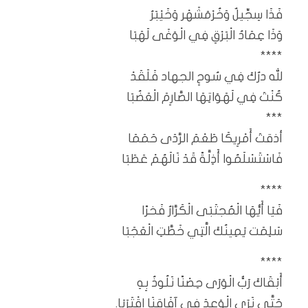
فَذَا سِجِّيلٌ وَخُرْمَشَهْر وَخَيْبَرُ
وَذَا عِمَادُ الْبَرْقِ فِي الْوَغَى لَهَبَا
****
لله درُكَ فِي سُوحِ الجهاد فَلَقَدْ
كُنْتَ فِي لَهَوَاتِهَا الصَّارِمَ الْعَضُبَا
***
أذقتَ أَمْرِيكَا طَعْمَ الرَّدَى حَمَمَا
فَاسْتَسْلَمُوا أَذِلَّةً قَدْ نَالَهُمْ عَطَبَا
****
فَيَا أَيُّهَا الْمُجتَبَى الْكَرَّارُ فَخرًا
سَلِمَت يَمِينُكَ الَّتِي خَطَّتِ الْعَجَبَا
****
أَبْقَاكَ رَبُّ الْوَرَى حِصْنًا نَلُوذُ بِهِ
حَتَّى نَرَى الْوَعدَ فِي آفَاقِنَا اقْتَرَبَا.