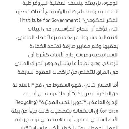
الوجوه، بل يمتد لينسف العقلية البيروقراطية
التقليدية. وتتقاطع هذه الرؤية مع أدبيات “معهد
الفكر الحكومي” (Institute for Government)،
التي تؤكد أن النجاح المؤسسي في البيئات
الانتقالية مشروط بقراءة متميزة لأخطاء الماضي،
يعقبها وضع معايير صارمة تعتمد الكفاءة
الاستراتيجية ومرونة إدارة الأزمات كشرط أول
للإصلاح، وهو تماماً ما يشكل جوهر الحراك الحالي
في العراق للتخلص من تراكمات العقود السابقة.
أما المسار الثاني، فهو السقوط في فخ “الاستدانة
من الذاكرة المتهالكة” أو ما يُعرف في أدبيات
الإدارة العامة بـ “تدوير النخب المجرَّبة” (Recycling
of Elite). إن الاستعانة بشخصيات كانت جزءاً من بيئة
الأداء السلبي السابق، أو ساهمت في ترسيخ رتابة
العمل المعطل، يمثل الخطر الأكبر على استقرار