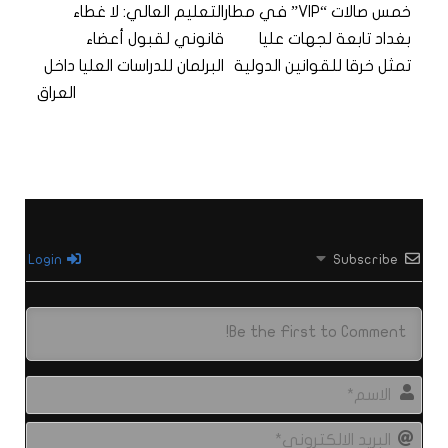
خمس صالات “VIP” في مطار
التعليم العالي: لا غطاء
بغداد تابعة لجهات عليا
قانوني لقبول أعضاء
تمثل خرقا للقوانين الدولية
البرلمان للدراسات العليا داخل
العراق
Login
Subscribe
الاس
البري
الال