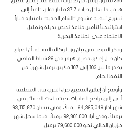
350 مليون برميل من صادرات النفط منذ إغلاق مضيق
هرمز، ما يعادل قرابة 37.7 مليار دولار، داعياً إلى
تسريع تنفيذ مشروع “الشام الجديد” باعتباره خياراً
استراتيجياً لتأمين منافذ تصدير بديلة وتقليل
الاعتماد على المنافذ البحرية.
وذكر المرصد في بيان ورد لوكالة المسلة، أن العراق
كان قبل إغلاق مضيق هرمز في 28 شباط الماضي
يصدر ما بين 103 إلى 107 ملايين برميل شهرياً من
النفط الخام.
وأوضح أن إغلاق المضيق جراء الحرب في المنطقة
أدى إلى تراجع الصادرات، حيث بلغت الخسائر في
شهر آذار 84,395,049 برميلاً، وفي نيسان 93,115,870
برميلاً، وفي أيار 92,801,000 برميلاً، فيما سجل شهر
حزيران الحالي نحو 79,600,000 برميل.