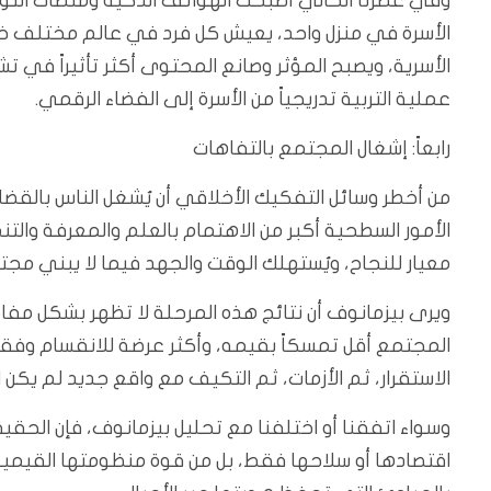
وفي عصرنا الحالي أصبحت الهواتف الذكية ومنصات التواص
الأسرة في منزل واحد، يعيش كل فرد في عالم مختلف خل
الأسرية، ويصبح المؤثر وصانع المحتوى أكثر تأثيراً في ت
عملية التربية تدريجياً من الأسرة إلى الفضاء الرقمي.
رابعاً: إشغال المجتمع بالتفاهات
من أخطر وسائل التفكيك الأخلاقي أن يُشغل الناس بالقضا
الأمور السطحية أكبر من الاهتمام بالعلم والمعرفة والت
معيار للنجاح، ويُستهلك الوقت والجهد فيما لا يبني مجتمع
ويرى بيزمانوف أن نتائج هذه المرحلة لا تظهر بشكل مفاج
المجتمع أقل تمسكاً بقيمه، وأكثر عرضة للانقسام وفقدان
الاستقرار، ثم الأزمات، ثم التكيف مع واقع جديد لم يكن
وسواء اتفقنا أو اختلفنا مع تحليل بيزمانوف، فإن الحقيق
اقتصادها أو سلاحها فقط، بل من قوة منظومتها القيمية،