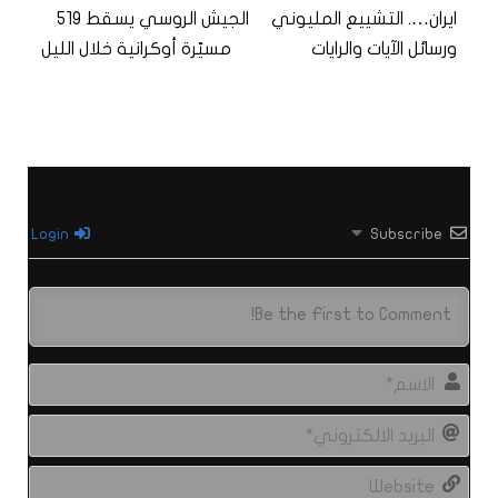
ايران…. التشييع المليوني
الجيش الروسي يسقط 519
ورسائل الآيات والرايات
مسيّرة أوكرانية خلال الليل
Login
Subscribe
الاس
البري
الال
site