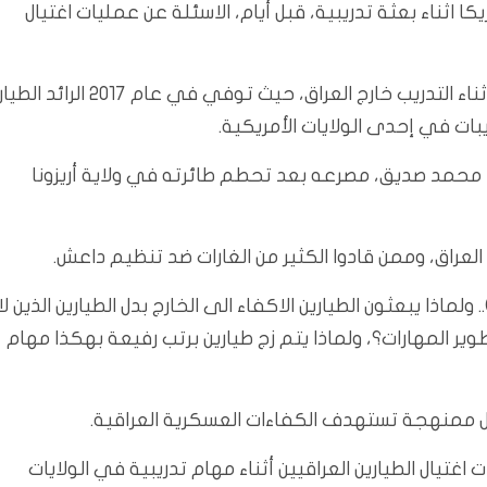
 اثناء بعثة تدريبية، قبل أيام، الاسئلة عن عمليات اغتيال
وهذه ليست المرة الأولى التي يتوفى فيها طيار عراقي اثناء التدريب خارج العراق، حيث توفي في عام 2017 الرائد الطي
عميد الطيار راصد محمد صديق، مصرعه بعد تحطم طائرته في ولاية أريزونا
 العراق، وممن قادوا الكثير من الغارات ضد تنظيم داعش.
ولماذا يبعثون الطيارين الاكفاء الى الخارج بدل الطيارين الذين لا
وير المهارات؟، ولماذا يتم زج طيارين برتب رفيعة بهكذا مهام
ال ممنهجة تستهدف الكفاءات العسكرية العراقية.
تيال الطيارين العراقيين أثناء مهام تدريبية في الولايات