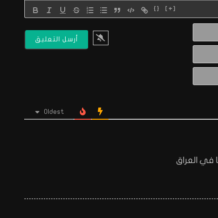
{}
[+]
الاسم*
البريد
الالكتروني*
Website
Oldest
ا في العراق