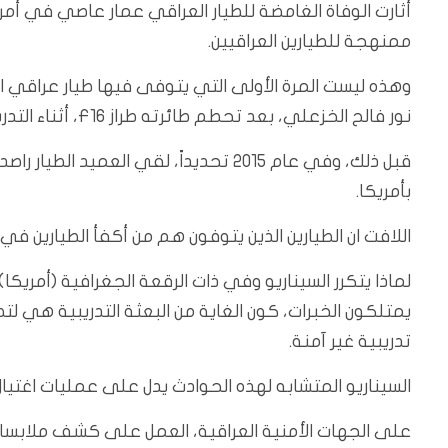
أثارت الوفاة الغامضة للطيار العراقي عمار عاصي في أمريكا
ممنهجة للطيارين العراقيين.
نور فالح الخزعلي، بعد تحطم طائرته طراز F16، أثناء التدريبات في إحدى الولايات الأمريكية.
قبل ذلك، وفي عام 2015 تحديداً، لقي ال
بأمريكا.
اللافت ان الطيارين الذين يتوفون هم من أكفأ الطيارين في
لماذا يتكرر السيناريو وفي ذات الرقعة الجغرافية (أمريكا).. 
يمتلكون الخبرات، كون الغاية من البعثة التدريبية هي لتط
تدريبية غير آمنة.
السيناريو المتشابه لهذه الحوادث يدل على عمليات اغتي
على الجهات الأمنية العراقية، العمل على كشف ملابسات اغ