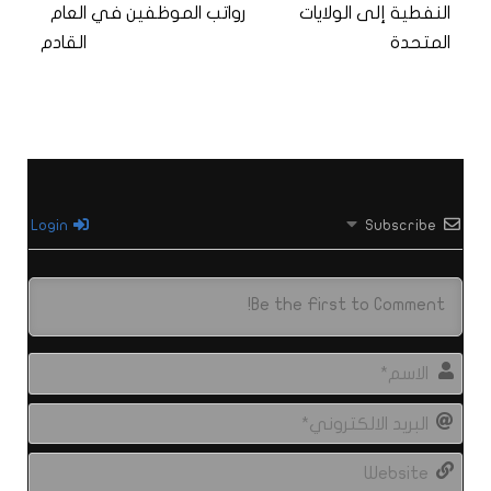
النفطية إلى الولايات
رواتب الموظفين في العام
المتحدة
القادم
Login
Subscribe
الاس
البري
الال
site