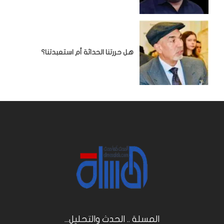
هل حررتنا الحداثة أم استعبدتنا؟
المسلة .. الحدث والتحليل...