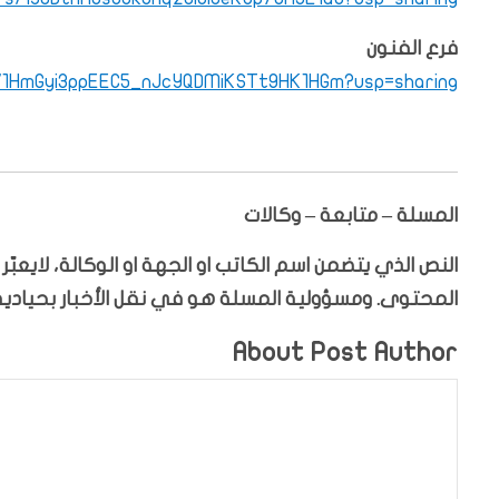
فرع الفنون
ers/1HmGyi3ppEEC5_nJcYQDMiKSTt9HK1HGm?usp=sharing
المسلة – متابعة – وكالات
النص الذي يتضمن اسم الكاتب او الجهة او الوكالة، لايعب
المحتوى. ومسؤولية المسلة هو في نقل الأخبار بحيادية.
About Post Author