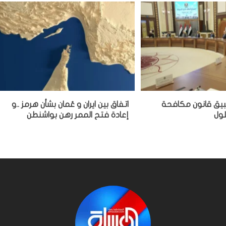
بيق قانون مكافحة
اتفاق بين ايران و عُمان بشأن هرمز ..و
إعادة فتح الممر رهن بواشنطن