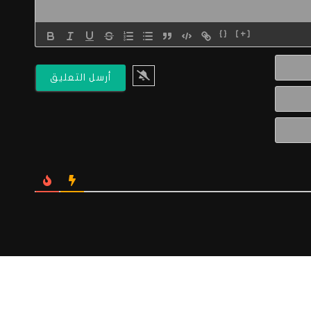
{}
[+]
الاسم*
البريد
الالكتروني*
Website