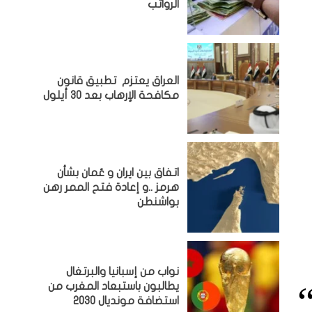
الرواتب
العراق يعتزم تطبيق قانون
مكافحة الإرهاب بعد 30 أيلول
اتفاق بين ايران و عُمان بشأن
هرمز ..و إعادة فتح الممر رهن
بواشنطن
نواب من إسبانيا والبرتغال
يطالبون باستبعاد المغرب من
استضافة مونديال 2030