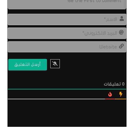
الاس
البري
الال
site
0
تعليقات