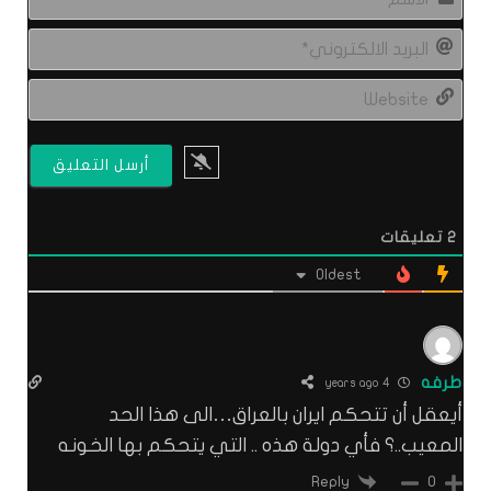
البري
الال
site
2
تعليقات
Oldest
طرفه
4 years ago
أيعقل أن تتحكم ايران بالعراق…الى هذا الحد
المعيب..؟ فأي دولة هذه .. التي يتحكم بها الخونه
Reply
0