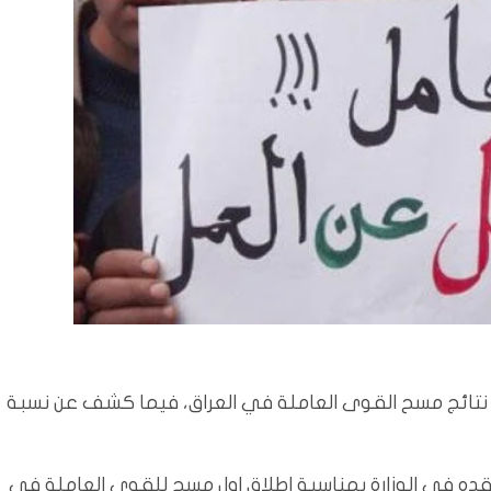
داد/المسلة: أعلن وزير التخطيط، الثلاثاء، 5 تموز، 2022، نتائج مسح القوى العاملة في العراق، فيما كشف عن نسبة
ده في الوزارة بمناسبة اطلاق اول مسح للقوى العاملة في