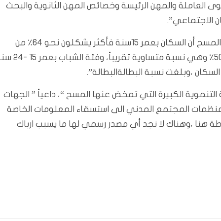
قوى العاملة والمهن الرئيسة وخصائص المهن الثانوية والبحث
ان الاجتماعي”.
وأوضح: “لقد كان من بين المؤشرات المهمة التي أظهرها المسح أن السكان بعمر 15سنة فأكثر يشكلون نحو 64٪ من
إجمالي السكان ،وشكل الذكور منهم بحدود 50٪ والأناث 50٪ وهي نسبة متساوية تقريباً، و
التنموية الكبيرة التي تمخض عنها المسح “، داعياً ” الجهات
 ومنظمات المجتمع المدني الى استسقاء المعلومات الخاصة
 هنا ،وهناك لا نجد أي مصدر رسمي لها ما يسبب ارباك