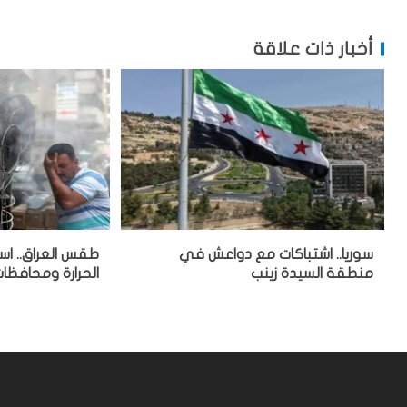
أخبار ذات علاقة
سوريا.. اشتباكات مع دواعش في
طقس العراق.. است
منطقة السيدة زينب
الحرارة ومحافظات 