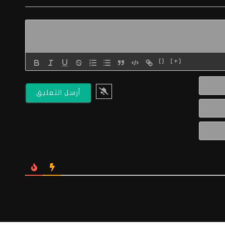
{}
[+]
الاسم*
البريد
الالكتروني*
Website