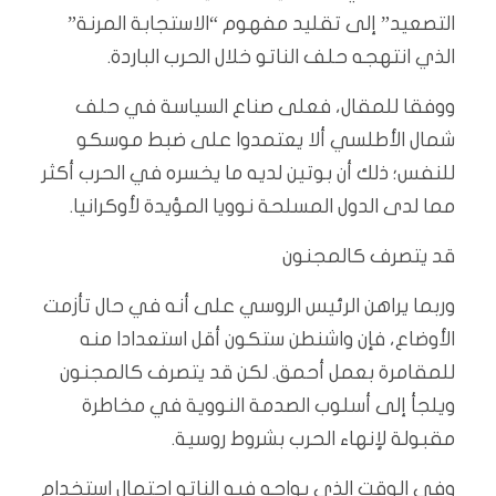
التصعيد” إلى تقليد مفهوم “الاستجابة المرنة”
الذي انتهجه حلف الناتو خلال الحرب الباردة.
ووفقا للمقال، فعلى صناع السياسة في حلف
شمال الأطلسي ألا يعتمدوا على ضبط موسكو
للنفس؛ ذلك أن بوتين لديه ما يخسره في الحرب أكثر
مما لدى الدول المسلحة نوويا المؤيدة لأوكرانيا.
قد يتصرف كالمجنون
وربما يراهن الرئيس الروسي على أنه في حال تأزمت
الأوضاع، فإن واشنطن ستكون أقل استعدادا منه
للمقامرة بعمل أحمق. لكن قد يتصرف كالمجنون
ويلجأ إلى أسلوب الصدمة النووية في مخاطرة
مقبولة لإنهاء الحرب بشروط روسية.
وفي الوقت الذي يواجه فيه الناتو احتمال استخدام