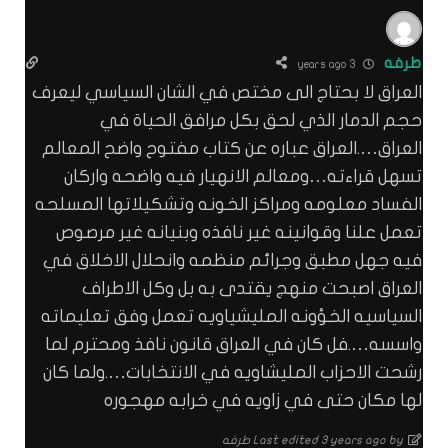
طرفه
3 years ago
العراق لا بحتاج الى مختص في الشان السياسي ليعرف
حجم الدمار الذي لحق بكل مرافق الحياة في
العراق….العراق عباره عن كتاب مفتوح واضح المعالم
تسهل قراءته…ومعالم الانهيار فيه واضحه واركان
الفساد معلومه ومراكز الخونه وتشكيلاتها المسلحه
تعمل علنا وقوانينه غير نافذه وبنيانه غير مرصوص
فيه جهل مطبق وجرائم منظمه وانحلال الاخلاق في
العراق اصبحت منهج يقتدى به بل وكل الاطراف
السياسيه الخؤونه المليشياويه تعمل وفق تعليماته
واسسه….فل كان في العراق قانون نافذ ومحترم لما
رشحت الاحزاب المليشاويه في الانتخابات….ولما كان
لها مكان حتى في زاويه في خرابه مهجوره
Last edited 3 years ago by طرفه