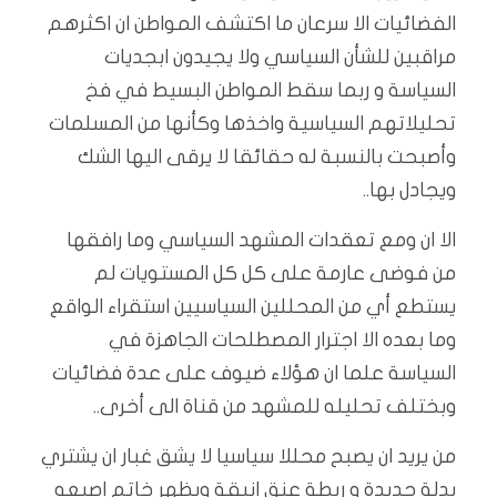
الفضائيات الا سرعان ما اكتشف المواطن ان اكثرهم
مراقبين للشأن السياسي ولا يجيدون ابجديات
السياسة و ربما سقط المواطن البسيط في فخ
تحليلاتهم السياسية واخذها وكأنها من المسلمات
وأصبحت بالنسبة له حقائقا لا يرقى اليها الشك
ويجادل بها..
الا ان ومع تعقدات المشهد السياسي وما رافقها
من فوضى عارمة على كل كل المستويات لم
يستطع أي من المحللين السياسيين استقراء الواقع
وما بعده الا اجترار المصطلحات الجاهزة في
السياسة علما ان هؤلاء ضيوف على عدة فضائيات
وبختلف تحليله للمشهد من قناة الى أخرى..
من يريد ان يصبح محللا سياسيا لا يشق غبار ان يشتري
بدلة جديدة و ربطة عنق انيقة ويظهر خاتم اصبعه