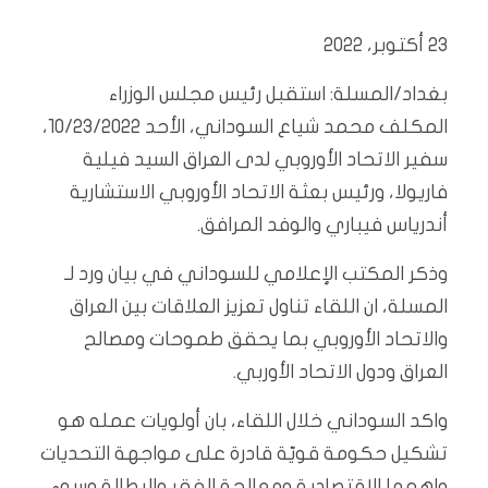
23 أكتوبر، 2022
بغداد/المسلة: استقبل رئيس مجلس الوزراء
المكلف محمد شياع السوداني، الأحد 10/23/2022،
سفير الاتحاد الأوروبي لدى العراق السيد فيلية
فاريولا، ورئيس بعثة الاتحاد الأوروبي الاستشارية
أندرياس فيباري والوفد المرافق.
وذكر المكتب الإعلامي للسوداني في بيان ورد لـ
المسلة، ان اللقاء تناول تعزيز العلاقات بين العراق
والاتحاد الأوروبي بما يحقق طموحات ومصالح
العراق ودول الاتحاد الأوربي.
واكد السوداني خلال اللقاء، بان أولويات عمله هو
تشكيل حكومة قويّة قادرة على مواجهة التحديات
واهمها الاقتصادية ومعالجة الفقر والبطالة وسوء