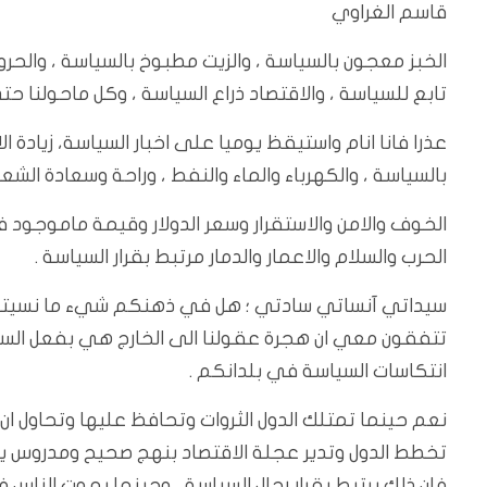
قاسم الغراوي
الخبز معجون بالسياسة ، والزيت مطبوخ بالسياسة ، والحرو
تابع للسياسة ، والاقتصاد ذراع السياسة ، وكل ماحولنا ح
عذرا فانا انام واستيقظ يوميا على اخبار السياسة، زيادة 
بالسياسة ، والكهرباء والماء والنفط ، وراحة وسعادة الش
الخوف والامن والاستقرار وسعر الدولار وقيمة ماموجود ف
الحرب والسلام والاعمار والدمار مرتبط بقرار السياسة .
سيداتي آنساتي سادتي ؛ هل في ذهنكم شيء ما نسيته لم
تتفقون معي ان هجرة عقولنا الى الخارج هي بفعل السيا
انتكاسات السياسة في بلدانكم .
نعم حينما تمتلك الدول الثروات وتحافظ عليها وتحاول ان
تخطط الدول وتدير عجلة الاقتصاد بنهج صحيح ومدروس يحتا
فان ذلك يرتبط بقرار رجال السياسة ، وحينما يموت الناس 