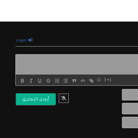
Login
{}
[+]
الاسم*
البريد
الالكتروني*
Website