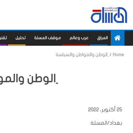
العراق
عرب وعالم
موقف المسلة
تحليل
تقني
Home
ِالوطن والمواطن والسياسة
ِالوطن والم
25 أكتوبر، 2022
بغداد/المسلة: