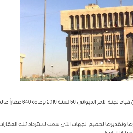
بغداد/المسلة: أعلنت امانة بغداد، الاثنين 10/31/2022، عن قيام لجنة الامر الديواني 50 لسنة 2019 بإعادة 640 
كرها وتقديرها لجميع الجهات التي سعت لاسترداد تلك العقارات