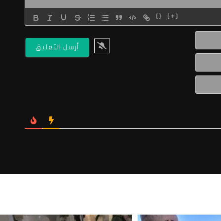
{}
[+]
الاسم*
البريد
الالكتروني*
Website