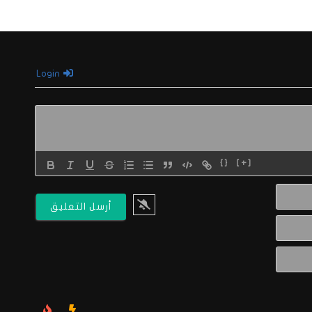
Login
{}
[+]
الاسم*
البريد
الالكتروني*
Website