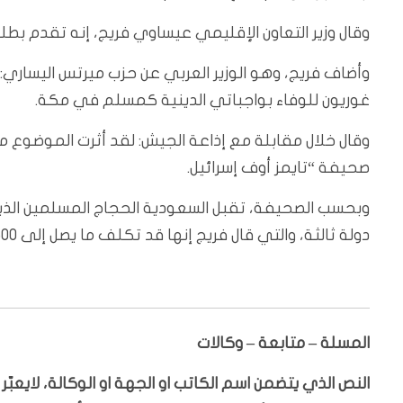
وقال وزير التعاون الإقليمي عيساوي فريج، إنه تقدم ب
وأضاف فريج، وهو الوزير العربي عن حزب ميرتس اليساري: 
غوريون للوفاء بواجباتي الدينية كمسلم في مكة.
وقال خلال مقابلة مع إذاعة الجيش: لقد أثرت الموضوع مع
صحيفة “تايمز أوف إسرائيل.
وبحسب الصحيفة، تقبل السعودية الحجاج المسلمين الذين
دولة ثالثة، والتي قال فريج إنها قد تكلف ما يصل إلى 11500 دولار في رحلة تستغرق أسبوعا.
المسلة – متابعة – وكالات
النص الذي يتضمن اسم الكاتب او الجهة او الوكالة، لايعب