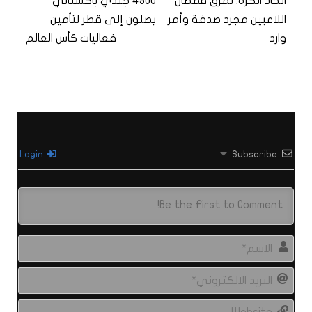
اتحاد الكرة: تمزق قمصان
4500 جندي باكستاني
اللاعبين مجرد صدفة وأمر
يصلون إلى قطر لتأمين
وارد
فعاليات كأس العالم
Login
Subscribe
الاس
البري
الال
site