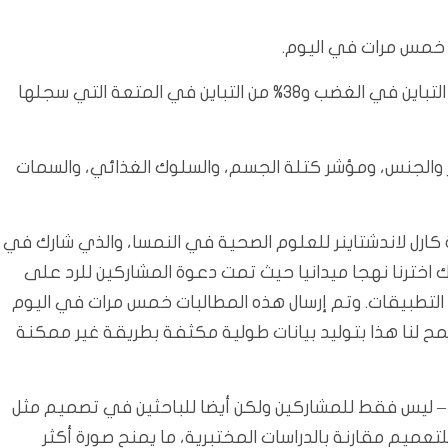
خمس مرات في اليوم.
وارتبط الجوع بنسبة 37% من التباين في التهيج، و34% من التباين في الغضب و38% من التباين في المتعة التي سجلها
مر والجنس، ومؤشر كتلة الجسم، والسلوك الغذائي، والسمات
كارل لاندشتاينر للعلوم الصحية في النمسا، والذي شارك في
ذلك اخترنا نهجا ميدانيا حيث تمت دعوة المشاركين للرد على
 التطبيقات. وتم إرسال هذه المطالبات خمس مرات في اليوم
 لنا هذا بتوليد بيانات طولية مكثفة بطريقة غير ممكنة
د – ليس فقط للمشاركين ولكن أيضا للباحثين في تصميم مثل
للتعميم مقارنة بالدراسات المختبرية، ما يمنح صورة أكثر