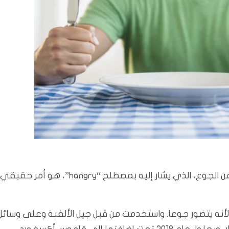
بغداد/المسلة: كشف علماء أن الانفعال الغاضب الناجم عن الجوع، الذي يشار إليه بمصطلح “hangry”، هو أمر حقيقي
ه يتضور جوعا. واستخدمت من قبل جيل الألفية وعلى وسائل