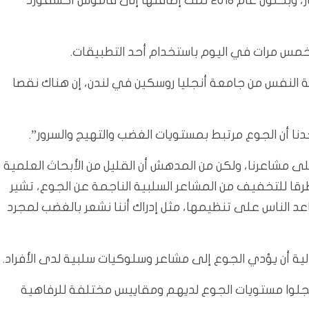
التواصل الاجتماعي لسنوات، لكنها أصبحت واسعة الانتشار، وبحلول عام 2018 تمت إضافتها إلى قاموس أكسفورد
س مرات في اليوم باستخدام أحد التطبيقات.
ة النفس من جامعة أنجليا روسكين في لندن، إن هناك نقصا
نا أن الجوع مرتبط بمستويات الغضب والتهيج والسرور”.
على مشاعرنا، ولكن من المدهش أن القليل من الأبحاث العلمية
ا لا تقدم طرقا للتخفيف من المشاعر السلبية الناجمة عن الجوع، تشير
عد الناس على تنظيمها، مثل إدراك أننا نشعر بالغضب لمجرد
أوروبا، والذين سجلوا مستويات الجوع لديهم ومقاييس مختلفة للرفاهية