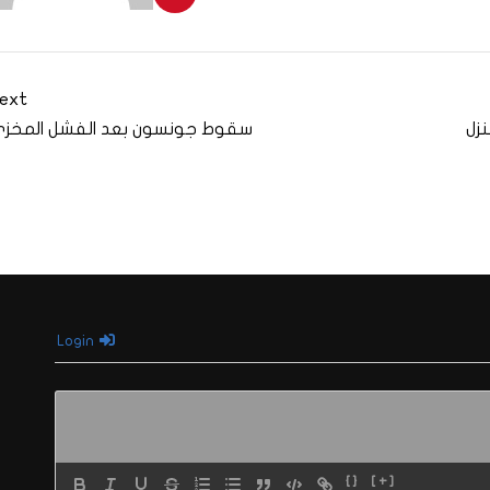
ext
زل
سقوط جونسون بعد الفشل المخز
Login
{}
[+]