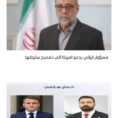
مسؤول ايراني يدعو امريكا الى تصحيح سلوكها