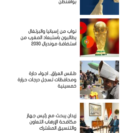
بواشنطن
نواب من إسبانيا والبرتغال
يطالبون باستبعاد المغرب من
استضافة مونديال 2030
طقس العراق.. اجواء حارة
ومحافظات تسجل درجات حرارة
خمسينية
زيدان يبحث مع رئيس جهاز
مكافحة الإرهاب التعاون
والتنسيق المشترك