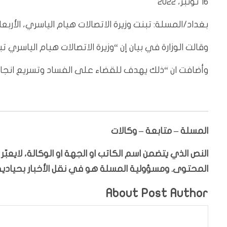
16 نونبر، 2022
بغداد/المسلة: تبنت وزيرة الاتصالات هيام الياسري، الأربعاء، 16 تشرين الثاني، 2022، مشروع انشاء نظام مروري متك
وقالت الوزارة في بيان إن “وزيرة الاتصالات هيام الياسري
وأضافت ان “ذلك يهدف للقضاء على الفساد وتسريع انجاز 
المسلة – متابعة – وكالات
النص الذي يتضمن اسم الكاتب او الجهة او الوكالة، لايعب
المحتوى. ومسؤولية المسلة هو في نقل الأخبار بحيادية،
About Post Author