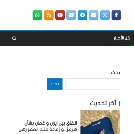
كل الأخبار
بحث
بحث
آخر تحديث
اتفاق بين ايران و عُمان بشأن
هرمز ..و إعادة فتح الممر رهن