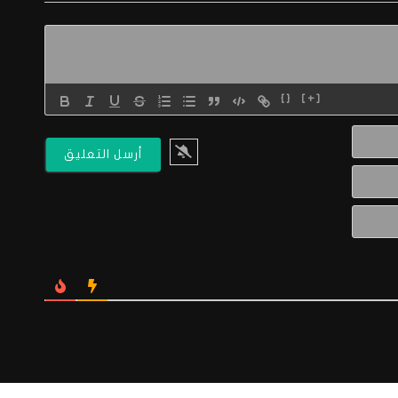
{}
[+]
الاسم*
البريد
الالكتروني*
Website