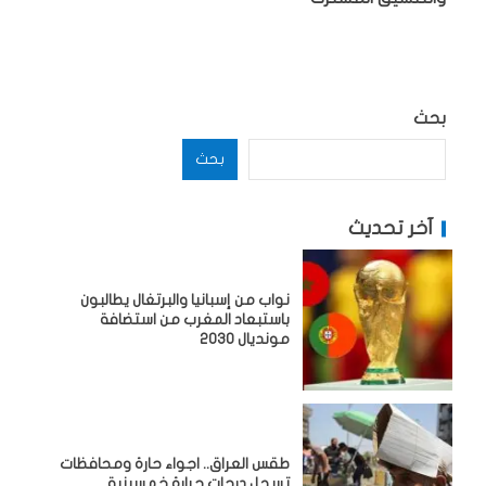
بحث
بحث
آخر تحديث
نواب من إسبانيا والبرتغال يطالبون
باستبعاد المغرب من استضافة
مونديال 2030
طقس العراق.. اجواء حارة ومحافظات
تسجل درجات حرارة خمسينية