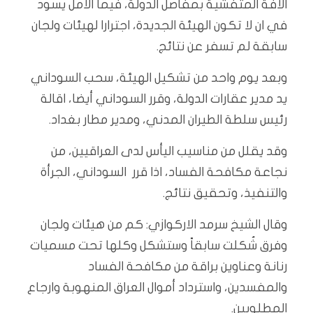
الافة المتفشية بمفاصل الدولة، فيما الامل يسود
في ان لا تكون الهيئة الجديدة، اجترارا لهيئات ولجان
سابقة لم تسفر عن نتائج.
وبعد يوم واحد من تشكيل الهيئة، سحب السوداني
يد مدير عقارات الدولة، وقرر السوداني أيضا، اقالة
رئيس سلطة الطيران المدني، ومدير مطار بغداد.
وقد يقلل من مناسيب اليأس لدى العراقيين، من
نجاعة مكافحة الفساد، اذا قرر السوداني، الجرأة
والتنفيذ، وتحقيق نتائج.
وقال الشيخ سرمد الاركوازي: كم من هيئات ولجان
وفرق شُكلت سابقاً وستشكل وكلها تحت مسميات
رنانة وعناوين براقة من مكافحة الفساد
والمفسدين، واسترداد أموال العراق المنهوبة وارجاع
المطلوبين.