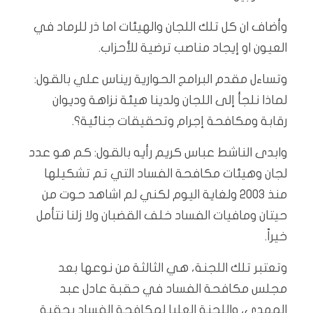
وأضاف ان كل تلك اللجان والهيئات اما ذر للرماد في
العيون او إيجاد مناصب ترضية للأحزاب.
وتساءل مقدم البرامج الحوارية ريناس علي بالقول:
لماذا نلجأ إلى اللجان ولدينا هيئة نزاهة وديوان
رقابة ومكافحة إجرام وتحقيقات جنائية؟.
وابدى الناشط عباس كريم رأيه بالقول: كم هو عدد
لجان وهيئات مكافحة الفساد التي تم تشكيلها
منذ 2003 ولغاية اليوم لكني لم اشاهد حوت من
حيتان ومافيات الفساد خلف القضبان ولا زلنا نتأمل
خيراً.
‏وتعتبر تلك اللجنة، هي الثالثة من نوعها بعد
مجلس مكافحة الفساد في حقبة عادل عبد
المهدي، واللجنة العليا لمكافحة الفساد بحقبة